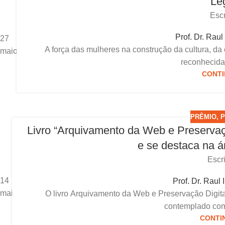
Leg
Escr
Prof. Dr. Raul
27
A força das mulheres na construção da cultura, da 
maio
reconhecida
CONTI
PRÊMIO
,
P
Livro “Arquivamento da Web e Preservaçã
e se destaca na á
Escr
14
Prof. Dr. Raul
maio
O livro Arquivamento da Web e Preservação Digita
contemplado com
CONTI