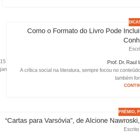
DICA
Como o Formato do Livro Pode Incluir
Conh
Escri
15
Prof. Dr. Raul 
jan
A crítica social na literatura, sempre focou no conteúd
também for 
CONTI
PRÊMIO
,
“Cartas para Varsóvia”, de Alcione Nawroski
Escrito