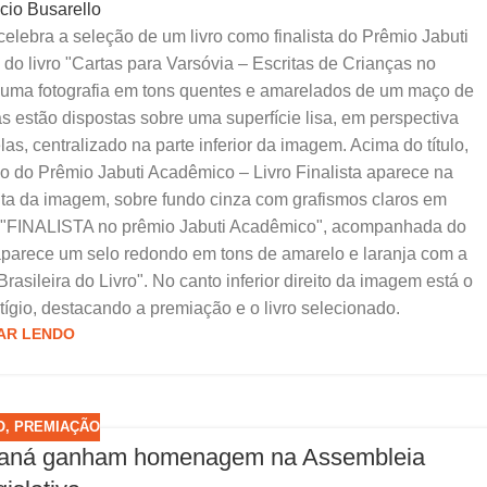
ácio Busarello
lebra a seleção de um livro como finalista do Prêmio Jabuti
o livro "Cartas para Varsóvia – Escritas de Crianças no
a uma fotografia em tons quentes e amarelados de um maço de
s estão dispostas sobre uma superfície lisa, em perspectiva
las, centralizado na parte inferior da imagem. Acima do título,
lo do Prêmio Jabuti Acadêmico – Livro Finalista aparece na
reita da imagem, sobre fundo cinza com grafismos claros em
as: "FINALISTA no prêmio Jabuti Acadêmico", acompanhada do
, aparece um selo redondo em tons de amarelo e laranja com a
asileira do Livro". No canto inferior direito da imagem está o
ígio, destacando a premiação e o livro selecionado.
AR LENDO
O
,
PREMIAÇÃO
Paraná ganham homenagem na Assembleia