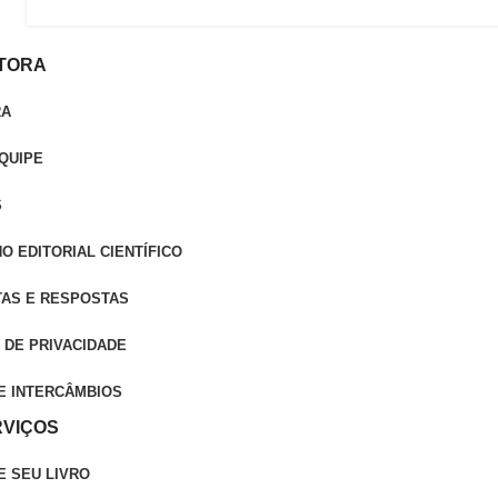
ITORA
RA
QUIPE
S
O EDITORIAL CIENTÍFICO
AS E RESPOSTAS
 DE PRIVACIDADE
E INTERCÂMBIOS
RVIÇOS
E SEU LIVRO