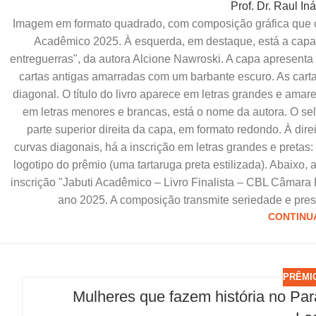
Prof. Dr. Raul In
Imagem em formato quadrado, com composição gráfica que ce
Acadêmico 2025. À esquerda, em destaque, está a capa d
entreguerras", da autora Alcione Nawroski. A capa apresent
cartas antigas amarradas com um barbante escuro. As carta
25
diagonal. O título do livro aparece em letras grandes e amare
jul
em letras menores e brancas, está o nome da autora. O se
parte superior direita da capa, em formato redondo. À di
curvas diagonais, há a inscrição em letras grandes e pret
logotipo do prêmio (uma tartaruga preta estilizada). Abaixo
inscrição "Jabuti Acadêmico – Livro Finalista – CBL Câmara Br
ano 2025. A composição transmite seriedade e prest
CONTINU
PRÊMI
Mulheres que fazem história no 