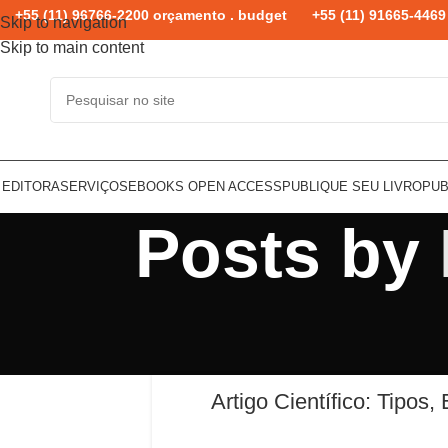
+55 (11) 96766-2200 orçamento . budget
+55 (11) 91665-4469 
Skip to navigation
Skip to main content
 EDITORA
SERVIÇOS
EBOOKS OPEN ACCESS
PUBLIQUE SEU LIVRO
PUB
Posts by
Artigo Científico: Tipos