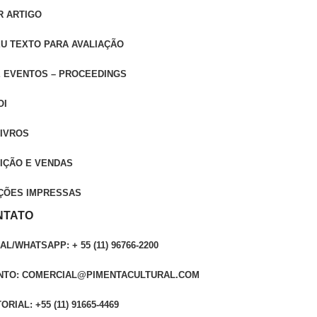
R ARTIGO
EU TEXTO PARA AVALIAÇÃO
E EVENTOS – PROCEEDINGS
OI
LIVROS
UIÇÃO E VENDAS
ÇÕES IMPRESSAS
NTATO
L/WHATSAPP: + 55 (11) 96766-2200
TO: COMERCIAL@PIMENTACULTURAL.COM
ORIAL: +55 (11) 91665-4469